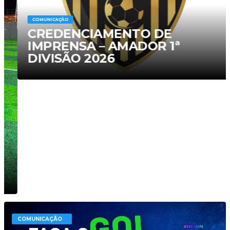
COMUNICAÇÃO
CREDENCIAMENTO DE
IMPRENSA – AMADOR 1ª
DIVISÃO 2026
COMUNICAÇÃO
COMUNICAÇÃO